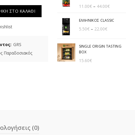
11.00
€
–
44.00
€
οσότητα
ΚΗ ΣΤΟ ΚΑΛΑΘΙ
ΕΛΛΗΝΙΚΟΣ CLASSIC
ishlist
5.50
€
–
22.00
€
ντος:
GRS
SINGLE ORIGIN TASTING
BOX
ός Παραδοσιακός
15.60
€
ολογήσεις (0)