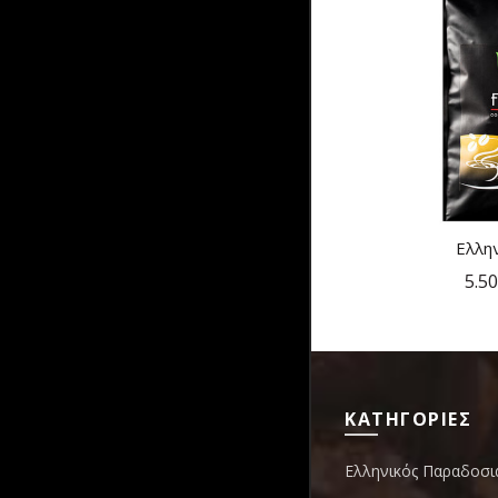
Ελλην
ΓΡ
5.50
ΚΑΤΗΓΟΡΙΕΣ
Ελληνικός Παραδοσι