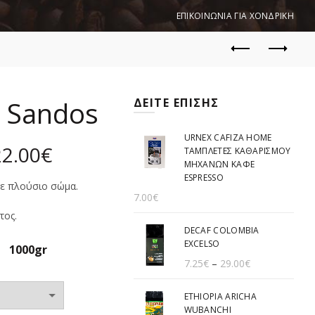
ΕΠΙΚΟΙΝΩΝΙΑ ΓΙΑ ΧΟΝΔΡΙΚΗ
ς Sandos
ΔΕΙΤΕ ΕΠΙΣΗΣ
URNEX CAFIZA HOME
22.00
€
ΤΑΜΠΛΕΤΕΣ ΚΑΘΑΡΙΣΜΟΥ
ΜΗΧΑΝΩΝ ΚΑΦΕ
ESPRESSO
ε πλούσιο σώμα.
7.00
€
τος.
DECAF COLOMBIA
EXCELSO
1000gr
7.25
€
–
29.00
€
ETHIOPIA ARICHA
WUBANCHI