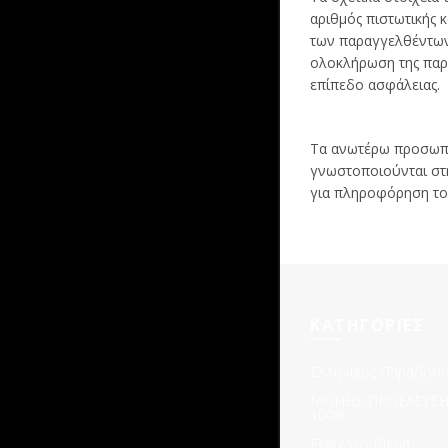
αριθμός πιστωτικής 
TASTING BOX
των παραγγελθέντων 
ολοκλήρωση της παρ
επίπεδο ασφάλειας.
Τα ανωτέρω προσωπι
γνωστοποιούνται στη
για πληροφόρηση του
ΚΑΤΗΓΟΡΙΕΣ
Ελληνικός Παραδοσι
ΜΟΝΗΣ ΠΡΟΕΛΕΥΣΗΣ
100%
Espresso Blend