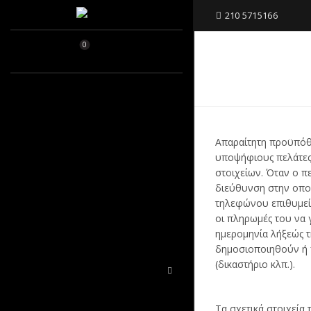
210 5715166
0
0
/
0.00
€
ΑΡΧΙΚΗ
ΚΑΦΕΚΟΠΤΕΙΟ
Απαραίτητη προϋπόθε
υποψήφιους πελάτες
SINGLE ORIGIN
στοιχείων. Όταν ο π
διεύθυνση στην οπο
ΕΛΛΗΝΙΚΟΣ
τηλεφώνου επιθυμεί 
οι πληρωμές του να γ
ημερομηνία λήξεώς τ
ESPRESSO BLEND
δημοσιοποιηθούν ή π
(δικαστήριο κλπ.).
ΕΞΟΠΛΙΣΜΟΣ
BLOG
Τα σχετικά στοιχεία 