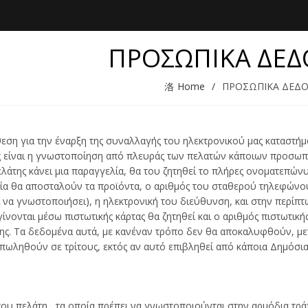
ΠΡΟΣΩΠΙΚΑ ΔΕ
Home
ΠΡΟΣΩΠΙΚΑ ΔΕΔ
ση για την έναρξη της συναλλαγής του ηλεκτρονικού μας καταστήμ
 είναι η γνωστοποίηση από πλευράς των πελατών κάποιων προσωπ
ελάτης κάνει μια παραγγελία, θα του ζητηθεί το πλήρες ονοματεπών
ία θα αποσταλούν τα προϊόντα, ο αριθμός του σταθερού τηλεφώνο
να γνωστοποιήσει), η ηλεκτρονική του διεύθυνση, και στην περίπτ
ίνονται μέσω πιστωτικής κάρτας θα ζητηθεί και ο αριθμός πιστωτικής
ης. Τα δεδομένα αυτά, με κανέναν τρόπο δεν θα αποκαλυφθούν, μ
ωληθούν σε τρίτους, εκτός αν αυτό επιβληθεί από κάποια Δημόσι
του πελάτη , τα οποία πρέπει να γνωστοποιούνται στην αρμόδια τράπ