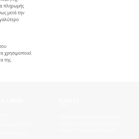
σία πληρωμής
ως μετά την
εγαλύτερο
που
τα χρησιμοποιεί
α της.
Α LINKS
FUERTE
ΟΡΟΙ
Εργαστήριο επεξεργασίας καφέ
Espresso αλεσμένος ή κόκκους
ΚΑ ΔΕΔΟΜΕΝΑ
Λιανική & χονδρική πώληση
ΥΜΕΝΟ ΕΙΔΟΣ