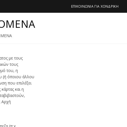
ΕΠΙΚΟΙΝΩΝΙΑ ΓΙΑ ΧΟΝΔΡΙΚΗ
ΔΟΜΕΝΑ
ΟΜΕΝΑ
ατος με τους
ικών τους
υμό του, η
υ (ή όποιου άλλου
ωση που επιλέξει
 κάρτας και η
εταβιβαστούν,
α Αρχή
εζα (π.χ.