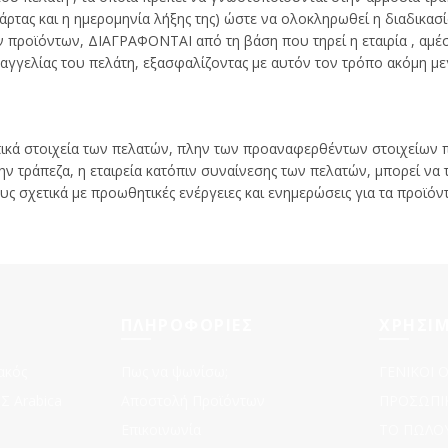
κάρτας και η ημερομηνία λήξης της) ώστε να ολοκληρωθεί η διαδικα
προϊόντων, ΔΙΑΓΡΑΦΟΝΤΑΙ από τη βάση που τηρεί η εταιρία , αμέσ
αγγελίας του πελάτη, εξασφαλίζοντας με αυτόν τον τρόπο ακόμη μ
κά στοιχεία των πελατών, πλην των προαναφερθέντων στοιχείων 
ν τράπεζα, η εταιρεία κατόπιν συναίνεσης των πελατών, μπορεί να 
ς σχετικά με προωθητικές ενέργειες και ενημερώσεις για τα προϊόντ
ΠΛΗΡΟΦΟΡΙΕΣ
ΧΡΗΣΙΜ
ακός
Πως να ψωνίσω;
ΓΕΝΙΚΟΙ 
 Arabica
Αποστολή Προϊόντων
ΠΡΟΣΩΠΙ
Επικοινωνία
ΤΟ ΠΩΛΟ