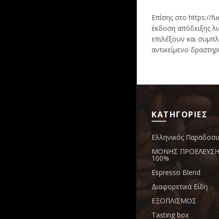
BLOG
Επίσης στο https://f
έκδοση απόδειξης λι
TASTING BOX
επιλέξουν και συμπλη
αντικείμενο δραστηρι
ΚΑΤΗΓΟΡΙΕΣ
Ελληνικός Παραδοσι
ΜΟΝΗΣ ΠΡΟΕΛΕΥΣΗΣ
100%
Espresso Blend
Διαφορετικά Είδη
ΕΞΟΠΛΙΣΜΟΣ
Tasting box