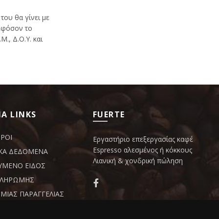
 του θα γίνει με
,εφόσον το
., Δ.Ο.Υ. και
Α LINKS
FUERTE
ΟΡΟΙ
Εργαστήριο επεξεργασίας καφέ
Espresso αλεσμένος ή κόκκους
ΚΑ ΔΕΔΟΜΕΝΑ
Λιανική & χονδρική πώληση
ΥΜΕΝΟ ΕΙΔΟΣ
ΠΛΗΡΩΜΗΣ
ΜΙΑΣ ΠΑΡΑΓΓΕΛΙΑΣ
Δαμοκλέους 4 ,Περιστέρι
ΗΣΗ - ΕΠΙΣΤΡΟΦΕΣ
ΩΝ
210 5715166