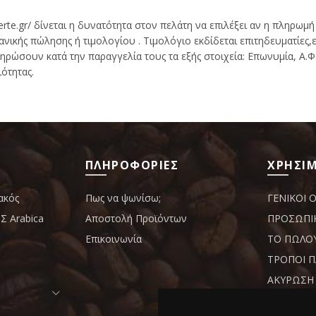
uerte.gr/ δίνεται η δυνατότητα στον πελάτη να επιλέξει αν η πληρωμή
ανικής πώλησης ή τιμολογίου . Τιμολόγιο εκδίδεται επιτηδευματίες
ρώσουν κατά την παραγγελία τους τα εξής στοιχεία: Επωνυμία, Α.Φ.Μ
ότητας.
ΠΛΗΡΟΦΟΡΙΕΣ
ΧΡΗΣΙΜ
ακός
Πως να ψωνίσω;
ΓΕΝΙΚΟΙ 
 Arabica
Αποστολή Προϊόντων
ΠΡΟΣΩΠΙ
Επικοινωνία
ΤΟ ΠΩΛΟ
ΤΡΟΠΟΙ 
ΑΚΥΡΩΣΗ 
ΥΠΑΝΑΧΩΡ
ΠΡΟΪΟΝΤ