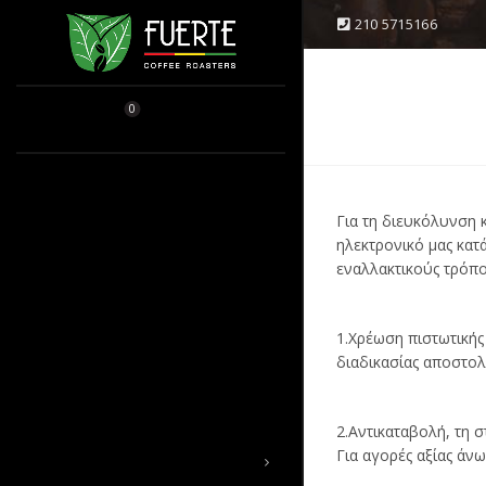
210 5715166
OPPING CART
CLOSE
0
0
/
0.00
€
Κανένα προϊόν στο καλάθι σας.
ΑΡΧΙΚΗ
Για τη διευκόλυνση
ηλεκτρονικό μας κατ
ΚΑΦΕΚΟΠΤΕΙΟ
εναλλακτικούς τρόπ
SINGLE ORIGIN
1.Χρέωση πιστωτικής 
ΕΛΛΗΝΙΚΟΣ
διαδικασίας αποστολ
ESPRESSO BLEND
2.Αντικαταβολή, τη 
Για αγορές αξίας άν
ΕΞΟΠΛΙΣΜΟΣ