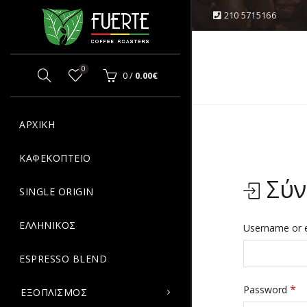
210 5715166
OPPING CART
CLOSE
0
0
/
0.00
€
Κανένα προϊόν στο καλάθι σας.
ΑΡΧΙΚΗ
ΚΑΦΕΚΟΠΤΕΙΟ
Σύν
SINGLE ORIGIN
ΕΛΛΗΝΙΚΟΣ
Username or 
ESPRESSO BLEND
*
Password
ΕΞΟΠΛΙΣΜΟΣ