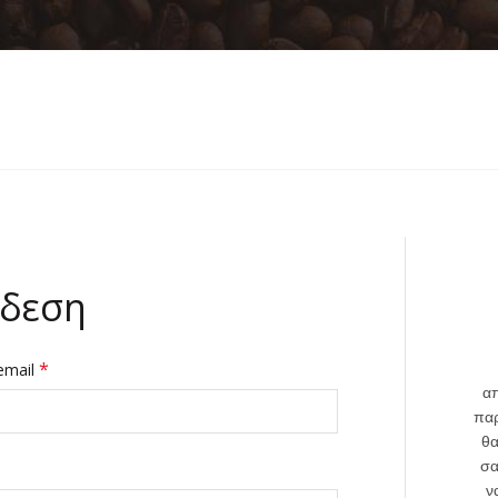
MY ACCOU
Home
My account
δεση
*
email
α
παρ
θα
σα
ν