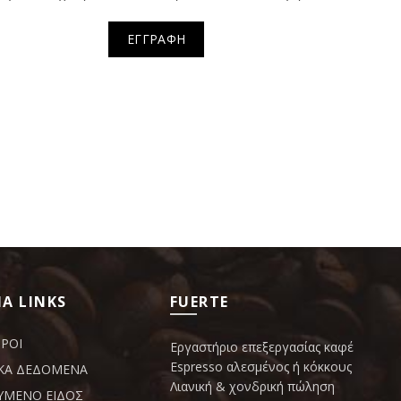
ΕΓΓΡΑΦΗ
Α LINKS
FUERTE
ΟΡΟΙ
Εργαστήριο επεξεργασίας καφέ
Espresso αλεσμένος ή κόκκους
ΚΑ ΔΕΔΟΜΕΝΑ
Λιανική & χονδρική πώληση
ΥΜΕΝΟ ΕΙΔΟΣ