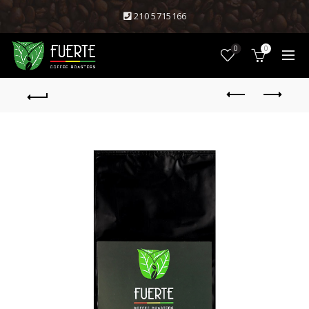
210 5715166
0
0