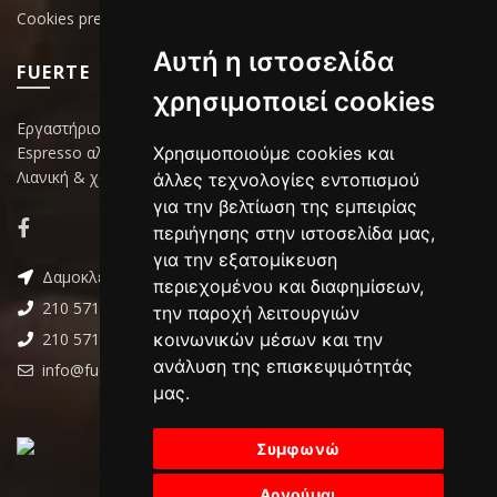
Cookies preferences
Αυτή η ιστοσελίδα
FUERTE
χρησιμοποιεί cookies
Εργαστήριο επεξεργασίας καφέ
Χρησιμοποιούμε cookies και
Espresso αλεσμένος ή κόκκους
Λιανική & χονδρική πώληση
άλλες τεχνολογίες εντοπισμού
για την βελτίωση της εμπειρίας
περιήγησης στην ιστοσελίδα μας,
για την εξατομίκευση
Δαμοκλέους 4 ,Περιστέρι
περιεχομένου και διαφημίσεων,
210 5715166
την παροχή λειτουργιών
κοινωνικών μέσων και την
210 5715176
ανάλυση της επισκεψιμότητάς
info@fuerte.gr
μας.
Συμφωνώ
Αρνούμαι