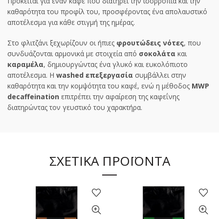
Πρόκειται για έναν καφέ που διατηρεί την ισορροπία και την
καθαρότητα του προφίλ του, προσφέροντας ένα απολαυστικό
αποτέλεσμα για κάθε στιγμή της ημέρας.
Στο φλιτζάνι ξεχωρίζουν οι ήπιες
φρουτώδεις νότες
, που
συνδυάζονται αρμονικά με στοιχεία από
σοκολάτα
και
καραμέλα
, δημιουργώντας ένα γλυκό και ευκολόπιοτο
αποτέλεσμα. Η
washed επεξεργασία
συμβάλλει στην
καθαρότητα και την κομψότητα του καφέ, ενώ η μέθοδος
MWP
decaffeination
επιτρέπει την αφαίρεση της καφεΐνης
διατηρώντας τον γευστικό του χαρακτήρα.
ΣΧΕΤΙΚΑ ΠΡΟΪΟΝΤΑ