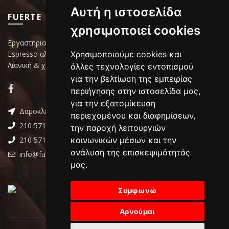
Αυτή η ιστοσελίδα
FUERTE
χρησιμοποιεί cookies
Εργαστήριο επεξεργασίας καφέ
Espresso αλεσμένος ή κόκκους
Χρησιμοποιούμε cookies και
Λιανική & χονδρική πώληση
άλλες τεχνολογίες εντοπισμού
για την βελτίωση της εμπειρίας
περιήγησης στην ιστοσελίδα μας,
για την εξατομίκευση
Δαμοκλέους 4 ,Περιστέρι
περιεχομένου και διαφημίσεων,
210 5715166
την παροχή λειτουργιών
210 5715176
κοινωνικών μέσων και την
ανάλυση της επισκεψιμότητάς
info@fuerte.gr
μας.
Συμφωνώ
Αρνούμαι