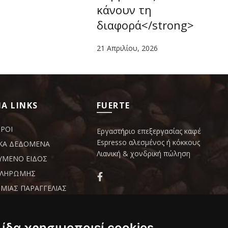
κάνουν τη
διαφορά</strong>
21 Απριλίου, 2026
Α LINKS
FUERTE
ΟΡΟΙ
Εργαστήριο επεξεργασίας καφέ
Espresso αλεσμένος ή κόκκους
ΚΑ ΔΕΔΟΜΕΝΑ
Λιανική & χονδρική πώληση
ΥΜΕΝΟ ΕΙΔΟΣ
ΠΛΗΡΩΜΗΣ
ΜΙΑΣ ΠΑΡΑΓΓΕΛΙΑΣ
Δαμοκλέους 4 ,Περιστέρι
ΗΣΗ - ΕΠΙΣΤΡΟΦΕΣ
ΩΝ
210 5715166
references
λίδα χρησιμοποιεί cookies
210 5715176