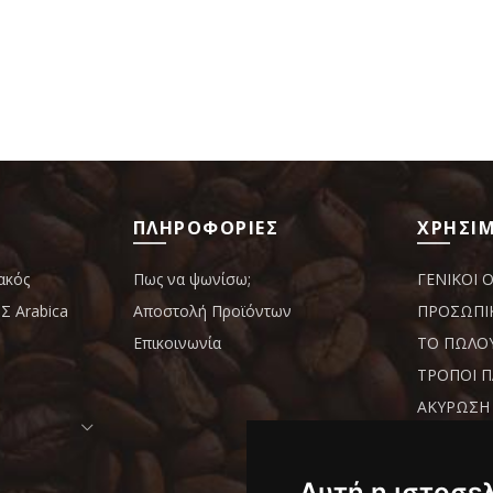
ΠΛΗΡΟΦΟΡΙΕΣ
ΧΡΗΣΙΜ
ακός
Πως να ψωνίσω;
ΓΕΝΙΚΟΙ 
 Arabica
Αποστολή Προϊόντων
ΠΡΟΣΩΠΙ
Επικοινωνία
ΤΟ ΠΩΛΟ
ΤΡΟΠΟΙ 
ΑΚΥΡΩΣΗ 
ΥΠΑΝΑΧΩΡ
ΠΡΟΪΟΝΤ
Cookies p
Αυτή η ιστοσε