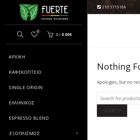
210 5715166
OPPING CART
CLOSE
0
0
/
0.00
€
Κανένα προϊόν στο καλάθι σας.
ΑΡΧΙΚΗ
Nothing 
ΚΑΦΕΚΟΠΤΕΙΟ
Apologies, but no res
SINGLE ORIGIN
ΕΛΛΗΝΙΚΟΣ
SEARCH
ESPRESSO BLEND
ΕΞΟΠΛΙΣΜΟΣ