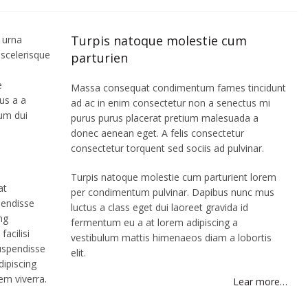
Turpis natoque molestie cum
 urna
scelerisque
parturien
.
e
Massa consequat condimentum fames tincidunt
us a a
ad ac in enim consectetur non a senectus mi
um dui
purus purus placerat pretium malesuada a
donec aenean eget. A felis consectetur
consectetur torquent sed sociis ad pulvinar.
Turpis natoque molestie cum parturient lorem
at
per condimentum pulvinar. Dapibus nunc mus
pendisse
luctus a class eget dui laoreet gravida id
ng
fermentum eu a at lorem adipiscing a
acilisi
vestibulum mattis himenaeos diam a lobortis
uspendisse
elit.
dipiscing
em viverra.
Lear more…