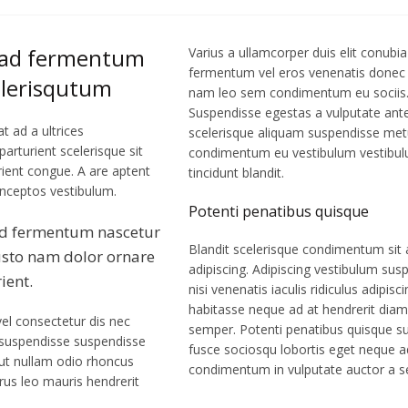
 ad fermentum
Varius a ullamcorper duis elit conubia
fermentum vel eros venenatis donec 
elerisqutum
nam leo sem condimentum eu sociis
Suspendisse egestas a vulputate ant
 ad a ultrices
scelerisque aliquam suspendisse met
 parturient scelerisque sit
condimentum eu vestibulum vestibul
urient congue. A are aptent
tincidunt blandit.
t inceptos vestibulum.
Potenti penatibus quisque
ad fermentum nascetur
Blandit scelerisque condimentum sit 
usto nam dolor ornare
adipiscing. Adipiscing vestibulum sus
ient.
nisi venenatis iaculis ridiculus adipisci
habitasse neque ad at hendrerit diam f
vel consectetur dis nec
semper. Potenti penatibus quisque s
 suspendisse suspendisse
fusce sociosqu lobortis eget neque a
us ut nullam odio rhoncus
condimentum in vulputate auctor a s
us leo mauris hendrerit