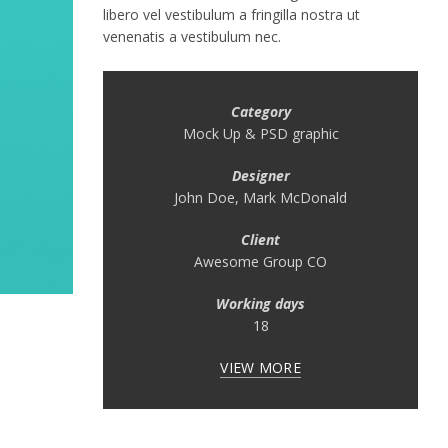
libero vel vestibulum a fringilla nostra ut
venenatis a vestibulum nec.
Category
Mock Up & PSD graphic
Designer
John Doe, Mark McDonald
Client
Awesome Group CO
Working days
18
VIEW MORE