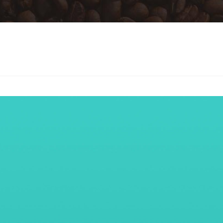
PORTFOLI
Home
Portfolio
A fusce fringi