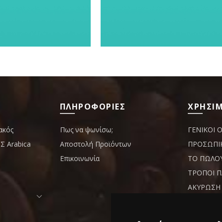
ΠΛΗΡΟΦΟΡΙΕΣ
ΧΡΗΣΙΜ
ακός
Πως να ψωνίσω;
ΓΕΝΙΚΟΙ 
 Arabica
Αποστολή Προϊόντων
ΠΡΟΣΩΠΙ
Επικοινωνία
ΤΟ ΠΩΛΟ
ΤΡΟΠΟΙ 
ΑΚΥΡΩΣΗ 
ΥΠΑΝΑΧΩΡ
ΠΡΟΪΟΝΤ