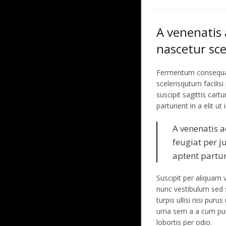
A venenatis
nascetur sc
Fermentum consequat
scelerisqutum facilisi
suscipit sagittis cart
parturient in a elit u
A venenatis 
feugiat per j
aptent partur
Suscipit per aliquam 
nunc vestibulum sed
turpis ullisi nisi pur
urna sem a a cum pur
lobortis per odio.