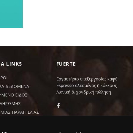
Α LINKS
FUERTE
ΟΡΟΙ
Εργαστήριο επεξεργασίας καφέ
Espresso αλεσμένος ή κόκκους
ΚΑ ΔΕΔΟΜΕΝΑ
Λιανική & χονδρική πώληση
ΥΜΕΝΟ ΕΙΔΟΣ
ΠΛΗΡΩΜΗΣ
ΜΙΑΣ ΠΑΡΑΓΓΕΛΙΑΣ
Δαμοκλέους 4 ,Περιστέρι
ΗΣΗ - ΕΠΙΣΤΡΟΦΕΣ
ΩΝ
210 5715166